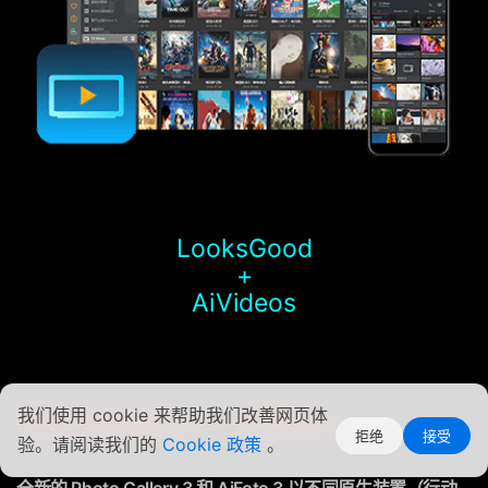
LooksGood
+
AiVideos
我们使用 cookie 来帮助我们改善网页体
Photo Gallery 3 + AiFoto 3
拒绝
接受
验。请阅读我们的
Cookie 政策
。