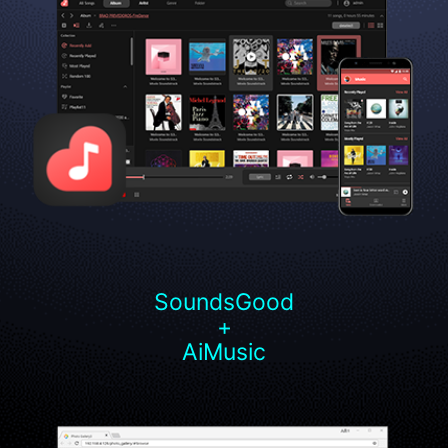
SoundsGood
+
AiMusic