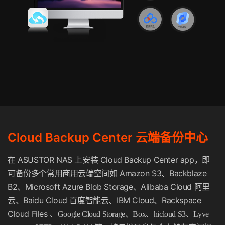
Cloud Backup Center 云端备份中心
ASUSTOR NAS
Cloud Backup Center app
在
上安装
，即
Amazon S3
Backblaze
可备份多个常用商用云端空间如
、
B2
Microsoft Azure Blob Storage
Alibaba Cloud
、
、
阿里
Baidu Cloud
IBM Cloud
Rackspace
云、
百度智能云、
、
Cloud Files
、Google Cloud Storage、Box、hicloud S3、Lyve