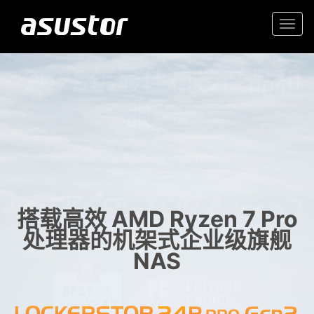
Togg
navi
“2025年最佳科技产品和
入门首选高价值 2.5GbE NAS
服务”
家庭和办公室的可靠存储
- PCMag.com
搭载高效 AMD Ryzen 7 Pro
处理器的机架式企业级旗舰
NAS