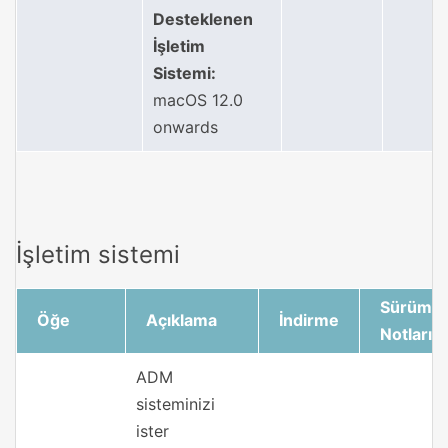
Desteklenen
İşletim
Sistemi:
macOS 12.0
onwards
İşletim sistemi
Sürüm
Öğe
Açıklama
İndirme
Notları
ADM
sisteminizi
ister