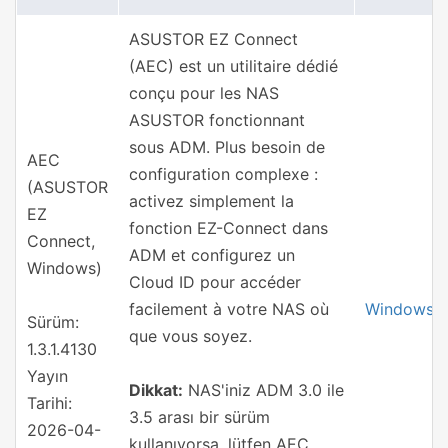
ASUSTOR EZ Connect
(AEC) est un utilitaire dédié
conçu pour les NAS
ASUSTOR fonctionnant
sous ADM. Plus besoin de
AEC
configuration complexe :
(ASUSTOR
activez simplement la
EZ
fonction EZ-Connect dans
Connect,
ADM et configurez un
Windows)
Cloud ID pour accéder
facilement à votre NAS où
Windows
Sürüm:
que vous soyez.
1.3.1.4130
Yayın
Dikkat:
NAS'iniz ADM 3.0 ile
Tarihi:
3.5 arası bir sürüm
2026-04-
kullanıyorsa, lütfen AEC