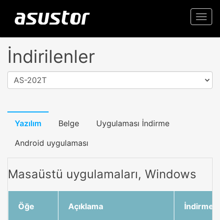
Togg
navi
İndirilenler
AS-202T
Yazılım
Belge
Uygulaması İndirme
Android uygulaması
Masaüstü uygulamaları, Windows
Öğe
Açıklama
İndirme