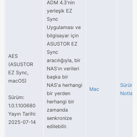
ADM 4.3'nin
yerleşik EZ
Sync
Uygulaması ve
bilgisayar için
ASUSTOR EZ
Sync
AES
aracılığıyla, bir
(ASUSTOR
NAS'ın verileri
EZ Sync,
başka bir
macOS)
NAS'a herhangi
Sürüm
Mac
bir yerden
Notları
Sürüm:
herhangi bir
1.0.1.100680
zamanda
Yayın Tarihi:
senkronize
2025-07-14
edilebilir.