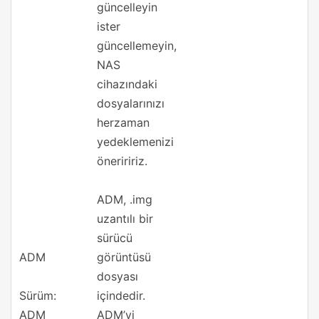
güncelleyin
ister
güncellemeyin,
NAS
cihazındaki
dosyalarınızı
herzaman
yedeklemenizi
öneriririz.
ADM, .img
uzantılı bir
sürücü
ADM
görüntüsü
dosyası
Sürüm:
içindedir.
ADM
ADM’yi