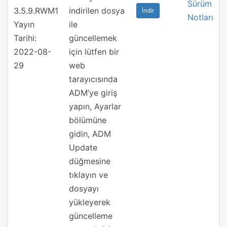
Sürüm
3.5.9.RWM1
indirilen dosya
İndir
Notları
Yayın
ile
Tarihi:
güncellemek
2022-08-
için lütfen bir
29
web
tarayıcısında
ADM’ye giriş
yapın, Ayarlar
bölümüne
gidin, ADM
Update
düğmesine
tıklayın ve
dosyayı
yükleyerek
güncelleme