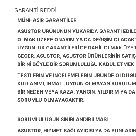
GARANTİ REDDİ
MÜNHASIR GARANTİLER
ASUSTOR ÜRÜNÜNÜN YUKARIDA GARANTİ EDİLDİ
OLMAK ÜZERE ONARIM YA DA DEĞİŞİM OLACAKT
UYGUNLUK GARANTİLERİ DE DAHİL OLMAK ÜZERE
GEÇER. ASUSTOR, ASUSTOR ÜRÜNLERİNİN SATIŞI
BİRİNİ BÖYLE BİR SORUMLULUĞU KABUL ETMEK 
TESTLERİN VE İNCELEMELERİN ÜRÜNDE OLDUĞU 
KULLANIMI, İHMALİ, UYGUN OLMAYAN KURULUM Y
BİR NEDEN VEYA KAZA, YANGIN, YILDIRIM YA D
SORUMLU OLMAYACAKTIR.
SORUMLULUĞUN SINIRLANDIRILMASI
ASUSTOR, HİZMET SAĞLAYICISI YA DA BUNLARIN 