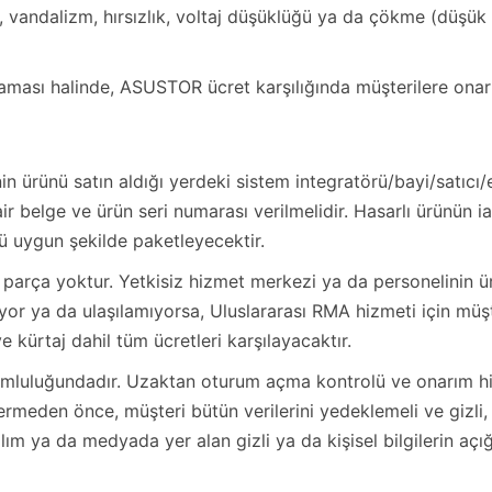
ş, vandalizm, hırsızlık, voltaj düşüklüğü ya da çökme (düşük
ması halinde, ASUSTOR ücret karşılığında müşterilere onarı
n ürünü satın aldığı yerdeki sistem integratörü/bayi/satıcı/e
ir belge ve ürün seri numarası verilmelidir. Hasarlı ürünün iad
ü uygun şekilde paketleyecektir.
ek parça yoktur. Yetkisiz hizmet merkezi ya da personelinin 
mıyor ya da ulaşılamıyorsa, Uluslararası RMA hizmeti için m
 kürtaj dahil tüm ücretleri karşılayacaktır.
rumluluğundadır. Uzaktan oturum açma kontrolü ve onarım 
ermeden önce, müşteri bütün verilerini yedeklemeli ve gizli, 
zılım ya da medyada yer alan gizli ya da kişisel bilgilerin 