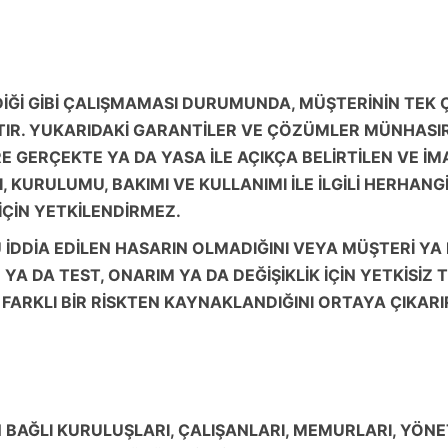
Ğİ GİBİ ÇALIŞMAMASI DURUMUNDA, MÜŞTERİNİN TEK Ç
IR. YUKARIDAKİ GARANTİLER VE ÇÖZÜMLER MÜNHASIRD
 GERÇEKTE YA DA YASA İLE AÇIKÇA BELİRTİLEN VE İM
, KURULUMU, BAKIMI VE KULLANIMI İLE İLGİLİ HERHA
İÇİN YETKİLENDİRMEZ.
İDDİA EDİLEN HASARIN OLMADIĞINI VEYA MÜŞTERİ YA
A DA TEST, ONARIM YA DA DEĞİŞİKLİK İÇİN YETKİSİZ
A FARKLI BİR RİSKTEN KAYNAKLANDIĞINI ORTAYA ÇIKA
BAĞLI KURULUŞLARI, ÇALIŞANLARI, MEMURLARI, YÖNETİ