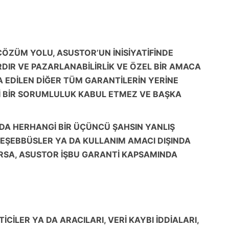
ÖZÜM YOLU, ASUSTOR’UN İNİSİYATİFİNDE
IR VE PAZARLANABİLİRLİK VE ÖZEL BİR AMACA
A EDİLEN DİĞER TÜM GARANTİLERİN YERİNE
NGİ BİR SORUMLULUK KABUL ETMEZ VE BAŞKA
 DA HERHANGİ BİR ÜÇÜNCÜ ŞAHSIN YANLIŞ
 TEŞEBBÜSLER YA DA KULLANIM AMACI DIŞINDA
RIRSA, ASUSTOR İŞBU GARANTİ KAPSAMINDA
CİLER YA DA ARACILARI, VERİ KAYBI İDDİALARI,