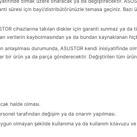
iyatifinde olmak üzere onaracak ya da değiştirecektir. ASUST
nti süresi için bayi/distribütörünüzle temasa geçiniz. Bazı ü
OR cihazlarına takılan diskler için garanti sunmaz ya da t
an verilerin kaybolmasından ya da bundan kaynaklanan hiç
unun anlaşılması durumunda, ASUSTOR kendi inisiyatifinde ol
er bir ürün ya da parça gönderecektir. Değiştirilen tüm ürü
cak halde olması.
ersonel tarafından değişim ya da onarım yapılması.
uygun olmayan şekilde kullanıma ya da kullanım kılavuzu ve 