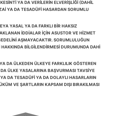
ESİNTİ YA DA VERİLERİN ELVERİŞLİĞİ (DAHİL
CEZAİ YA DA TESADÜFİ HASARDAN SORUMLU
YA YASAL YA DA FARKLI BİR HAKSIZ
AKLANAN İDDİALAR İÇİN ASUSTOR VE HİZMET
BEDELİNİ AŞMAYACAKTIR. SORUMLULUĞUN
Lİ HAKKINDA BİLGİLENDİRMESİ DURUMUNDA DAHİ
 YA DA ÜLKEDEN ÜLKEYE FARKLILIK GÖSTEREN
YA DA ÜLKE YASALARINA BAŞVURMASI TAVSİYE
A YA DA TESADÜFİ YA DA DOLAYLI HASARLARIN
HÜKÜM VE ŞARTLARIN KAPSAM DIŞI BIRAKILMASI