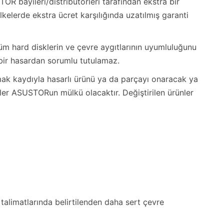
OR bayileri/distribütörleri tarafından ekstra bir
lkelerde ekstra ücret karşılığında uzatılmış garanti
üm hard disklerin ve çevre aygıtlarının uyumluluğunu
bir hasardan sorumlu tutulamaz.
mak kaydıyla hasarlı ürünü ya da parçayı onaracak ya
nler ASUSTORun mülkü olacaktır. Değiştirilen ürünler
talimatlarında belirtilenden daha sert çevre