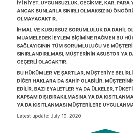
İYİ NİYET, UYGUNSUZLUK, GECİKME, KAR, PARA 
ANCAK BUNLARLA SINIRLI OLMAKSIZIN) ÖNGÖRÜ
OLMAYACAKTIR.
İHMAL VE KUSURSUZ SORUMLULUK DA DAHİL OLM
MUAMELEDEKİ EYLEM BİÇİMİNE RAĞMEN BU HÜK
SAĞLAYICININ TÜM SORUMLULUĞU VE MÜŞTERİ
SINIRLANDIRILMASI, MÜŞTERİNİN ASUSTOR YA 
GEÇERLİ OLACAKTIR.
BU HÜKÜMLER VE ŞARTLAR, MÜŞTERİYE BELİRLİ
DİĞER HAKLARA DA SAHİP OLABİLİR. MÜŞTERİNİ
EDİLİR. BAZI EYALETLER YA DA ÜLKELER, TÜKE
KAPSAM DIŞI BIRAKILMASINA YA DA KISITLANMA
YA DA KISITLANMASI MÜŞTERİLERE UYGULANM
Latest update: July 19, 2020