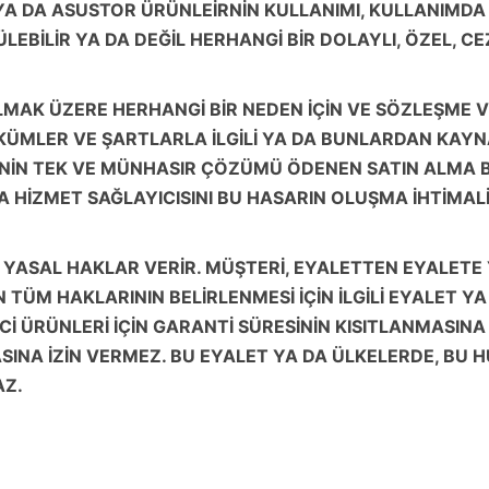
YA DA ASUSTOR ÜRÜNLEİRNİN KULLANIMI, KULLANIMDA K
LEBİLİR YA DA DEĞİL HERHANGİ BİR DOLAYLI, ÖZEL, 
AK ÜZERE HERHANGİ BİR NEDEN İÇİN VE SÖZLEŞME VE
ÜMLER VE ŞARTLARLA İLGİLİ YA DA BUNLARDAN KAYN
NİN TEK VE MÜNHASIR ÇÖZÜMÜ ÖDENEN SATIN ALMA 
DA HİZMET SAĞLAYICISINI BU HASARIN OLUŞMA İHTİMA
 YASAL HAKLAR VERİR. MÜŞTERİ, EYALETTEN EYALETE
N TÜM HAKLARININ BELİRLENMESİ İÇİN İLGİLİ EYALET 
TİCİ ÜRÜNLERİ İÇİN GARANTİ SÜRESİNİN KISITLANMASIN
SINA İZİN VERMEZ. BU EYALET YA DA ÜLKELERDE, BU 
AZ.