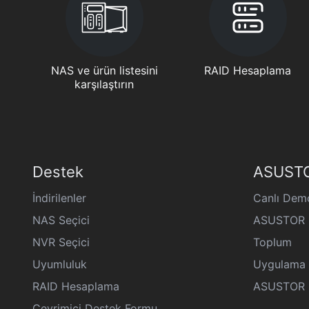
NAS ve ürün listesini
RAID Hesaplama
karşılaştırın
Destek
ASUSTO
İndirilenler
Canlı Dem
NAS Seçici
ASUSTOR K
NVR Seçici
Toplum
Uyumluluk
Uygulama 
RAID Hesaplama
ASUSTOR Ge
Çevrimiçi Destek Formu