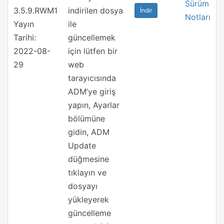
Sürüm
3.5.9.RWM1
indirilen dosya
İndir
Notları
Yayın
ile
Tarihi:
güncellemek
2022-08-
için lütfen bir
29
web
tarayıcısında
ADM’ye giriş
yapın, Ayarlar
bölümüne
gidin, ADM
Update
düğmesine
tıklayın ve
dosyayı
yükleyerek
güncelleme