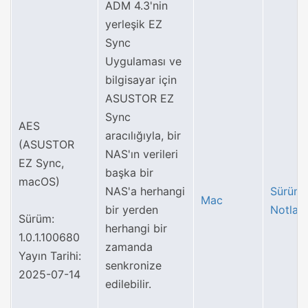
ADM 4.3'nin
yerleşik EZ
Sync
Uygulaması ve
bilgisayar için
ASUSTOR EZ
Sync
AES
aracılığıyla, bir
(ASUSTOR
NAS'ın verileri
EZ Sync,
başka bir
macOS)
NAS'a herhangi
Sürüm
Mac
bir yerden
Notları
Sürüm:
herhangi bir
1.0.1.100680
zamanda
Yayın Tarihi:
senkronize
2025-07-14
edilebilir.