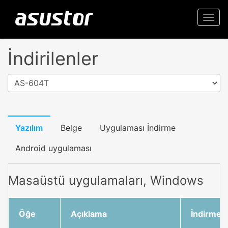
Togg
navi
İndirilenler
AS-604T
Yazılım
Belge
Uygulaması İndirme
Android uygulaması
Masaüstü uygulamaları, Windows
Öğe
Açıklama
İndirme