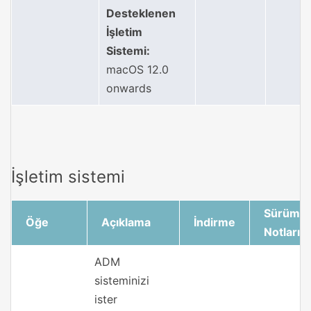
Desteklenen
İşletim
Sistemi:
macOS 12.0
onwards
İşletim sistemi
Sürüm
Öğe
Açıklama
İndirme
Notları
ADM
sisteminizi
ister