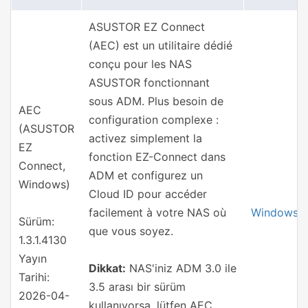
ASUSTOR EZ Connect
(AEC) est un utilitaire dédié
conçu pour les NAS
ASUSTOR fonctionnant
sous ADM. Plus besoin de
AEC
configuration complexe :
(ASUSTOR
activez simplement la
EZ
fonction EZ-Connect dans
Connect,
ADM et configurez un
Windows)
Cloud ID pour accéder
facilement à votre NAS où
Windows
Sürüm:
que vous soyez.
1.3.1.4130
Yayın
Dikkat:
NAS'iniz ADM 3.0 ile
Tarihi:
3.5 arası bir sürüm
2026-04-
kullanıyorsa, lütfen AEC