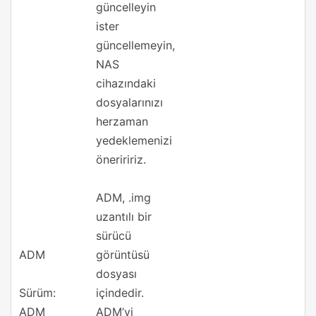
güncelleyin
ister
güncellemeyin,
NAS
cihazındaki
dosyalarınızı
herzaman
yedeklemenizi
öneriririz.
ADM, .img
uzantılı bir
sürücü
ADM
görüntüsü
dosyası
Sürüm:
içindedir.
ADM
ADM’yi