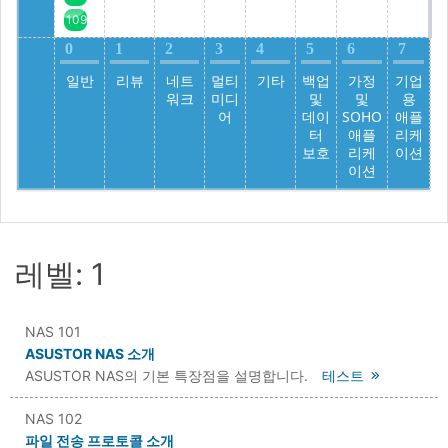
109
0
1
2
3
4
5
6
7
일반
리뷰
네트
멀티
기타
백업
가정
기업
워크
미디
및
및
용
어
데이
SOHO
애플
터
애플
리케
보호
리케
이션
이션
레벨: 1
NAS 101
ASUSTOR NAS 소개
ASUSTOR NAS의 기본 특장점을 설명합니다.
테스트
NAS 102
파일 전송 프로토콜 소개