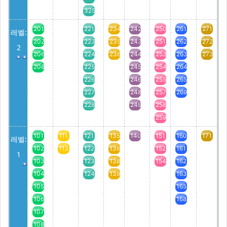
325
201
221
234
242
250
261
271
레벨:
202
223
235
243
251
262
272
2
206
224
236
244
253
263
273
208
225
245
254
264
226
246
255
265
227
248
257
269
228
249
258
259
101
111
121
135
140
151
160
171
레벨:
102
112
122
136
152
161
1
103
123
138
154
162
104
124
139
163
105
165
106
168
107
108