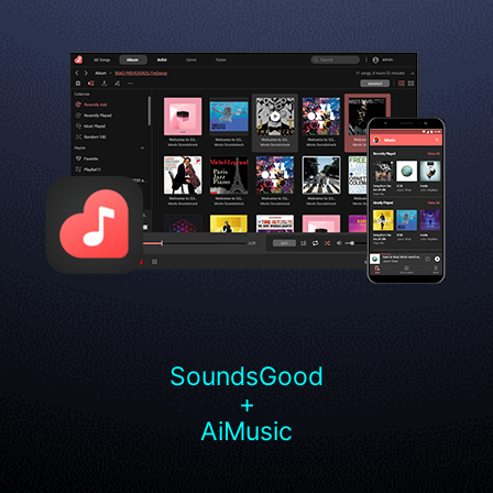
SoundsGood
+
AiMusic