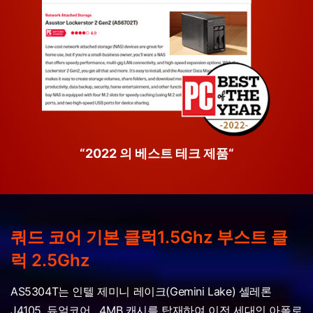
“2022 의 베스트 테크 제품“
쿼드 코어 기본 클럭1.5Ghz 부스트 클
럭 2.5Ghz
AS5304T는 인텔 제미니 레이크(Gemini Lake) 셀레론
J4105, 듀얼코어 , 4MB 캐시를 탑재하여 이전 세대인 아폴로