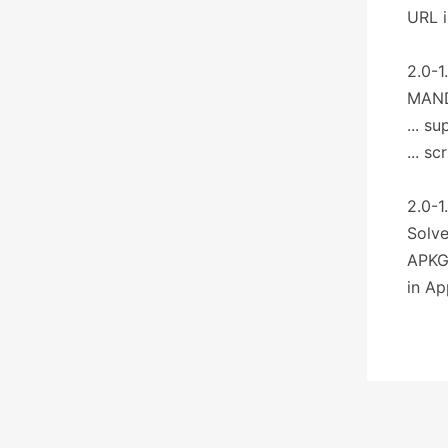
URL i
2.0-1
MANDA
... s
... s
2.0-1
Solve
APK
in Ap