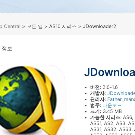
p Central
>
모든 앱
> AS10 시리즈
> JDownloader2
 정보
JDownloa
버전
: 2.0-1.6
개발자
:
JDownloade
관리자
:
Father_man
범주
:
다운로드
크기:
3.45 MB
가능한 시리즈
: AS6,
AS51, AS2, AS3, AS
AS31, AS32, AS63, 