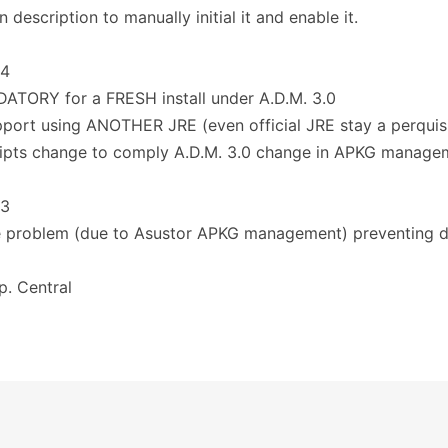
n description to manually initial it and enable it.
.4
TORY for a FRESH install under A.D.M. 3.0
upport using ANOTHER JRE (even official JRE stay a perquis
cripts change to comply A.D.M. 3.0 change in APKG manage
.3
 problem (due to Asustor APKG management) preventing di
G
p. Central