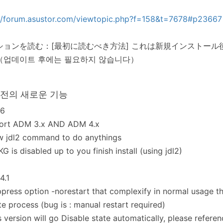
://forum.asustor.com/viewtopic.php?f=158&t=7678#p23667
ションを読む：[最初に読むべき方法] これは新規インストール
（업데이트 후에는 필요하지 않습니다）
버전의 새로운 기능
.6
ort ADM 3.x AND ADM 4.x
ew jdl2 command to do anythings
PKG is disabled up to you finish install (using jdl2)
4.1
uppress option -norestart that complexify in normal usage th
e process (bug is : manual restart required)
his version will go Disable state automatically, please refere