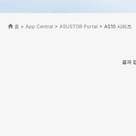
홈
>
App Central
>
ASUSTOR Portal
> AS10 시리즈
결과 