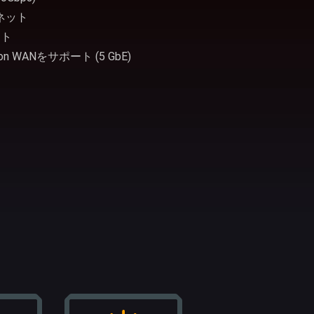
サネット
ット
on WANをサポート (5 GbE)