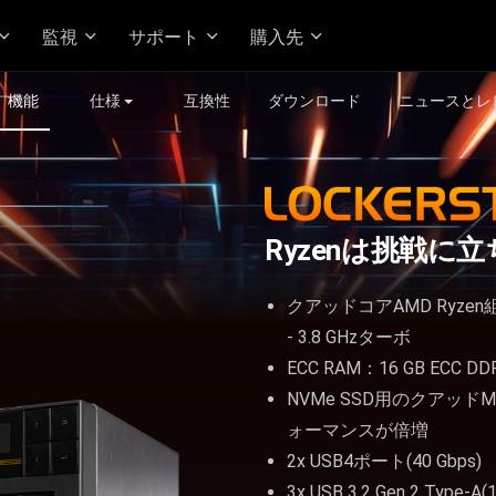
監視
サポート
購入先
機能
仕様
互換性
ダウンロード
ニュースとレ
Ryzenは挑戦に
クアッドコアAMD Ryzen組み
- 3.8 GHzターボ
ECC RAM：16 GB ECC D
NVMe SSD用のクアッドM.
ォーマンスが倍増
2x USB4ポート(40 Gbps)
3x USB 3.2 Gen 2 Type-A(