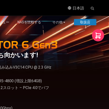
日本語
ビュー
NASを比較する
その他
取扱店
立ち向かいます!
込みV3C14 CPU @ 2.3 GHz
DR5-4800 (増設上限64GB)
2スロット – PCIe 4.0でパフ
10Gbps)