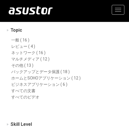
Togg
navig
Topic
一般 ( 16 )
レビュー ( 4 )
ネットワーク ( 16 )
マルチメディア ( 12 )
その他 ( 13 )
バックアップとデータ保護 ( 18 )
ホームとSOHOアプリケーション ( 12 )
ビジネスアプリケーション ( 6 )
すべての文書
すべてのビデオ
Skill Level