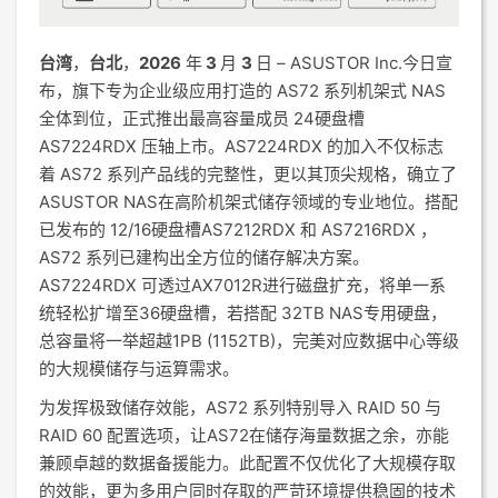
台湾
，
台北
，
2026
年
3
月
3
日 – ASUSTOR Inc.今日宣
布，旗下专为企业级应用打造的 AS72 系列机架式 NAS
全体到位，正式推出最高容量成员 24硬盘槽
AS7224RDX 压轴上市。AS7224RDX 的加入不仅标志
着 AS72 系列产品线的完整性，更以其顶尖规格，确立了
ASUSTOR NAS在高阶机架式储存领域的专业地位。搭配
已发布的 12/16硬盘槽AS7212RDX 和 AS7216RDX ，
AS72 系列已建构出全方位的储存解决方案。
AS7224RDX 可透过AX7012R进行磁盘扩充，将单一系
统轻松扩增至36硬盘槽，若搭配 32TB NAS专用硬盘，
总容量将一举超越1PB (1152TB)，完美对应数据中心等级
的大规模储存与运算需求。
为发挥极致储存效能，AS72 系列特别导入 RAID 50 与
RAID 60 配置选项，让AS72在储存海量数据之余，亦能
兼顾卓越的数据备援能力。此配置不仅优化了大规模存取
的效能，更为多用户同时存取的严苛环境提供稳固的技术