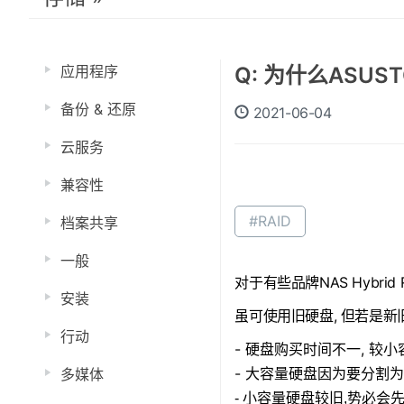
应用程序
Q: 为什么ASUST
备份 & 还原
2021-06-04
云服务
兼容性
#RAID
档案共享
一般
对于有些品牌NAS Hybr
安装
虽可使用旧硬盘, 但若是新
行动
- 硬盘购买时间不一, 
- 大容量硬盘因为要分割
多媒体
- 小容量硬盘较旧,势必会