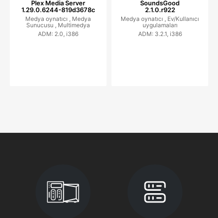
Plex Media Server
SoundsGood
1.29.0.6244-819d3678c
2.1.0.r922
Medya oynatıcı ,
Medya
Medya oynatıcı ,
Ev/Kullanıcı
Sunucusu ,
Multimedya
uygulamaları
ADM: 2.0, i386
ADM: 3.2.1, i386