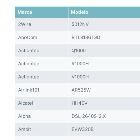
Marca
Modelo
2Wire
5012NV
AboCom
RTL8186 IGD
Actiontec
Q1000
Actiontec
R1000H
Actiontec
V1000H
Airlink101
AR525W
Alcatel
HH40V
Alpha
DSL-2640S-2.X
Ambit
EVW320B