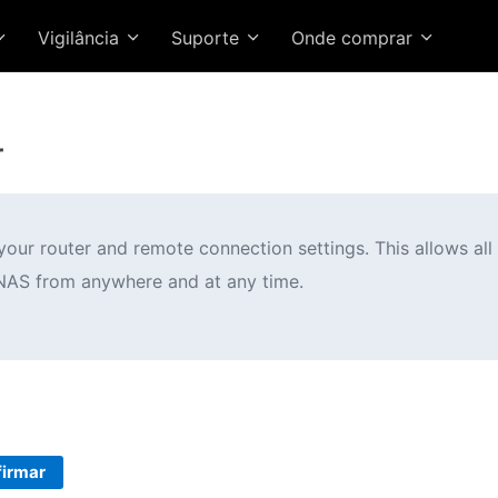
Vigilância
Suporte
Onde comprar
r
ur router and remote connection settings. This allows all d
NAS from anywhere and at any time.
irmar