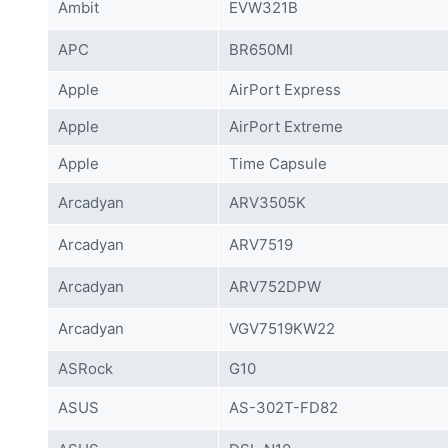
Ambit
EVW321B
APC
BR650MI
Apple
AirPort Express
Apple
AirPort Extreme
Apple
Time Capsule
Arcadyan
ARV3505K
Arcadyan
ARV7519
Arcadyan
ARV752DPW
Arcadyan
VGV7519KW22
ASRock
G10
ASUS
AS-302T-FD82