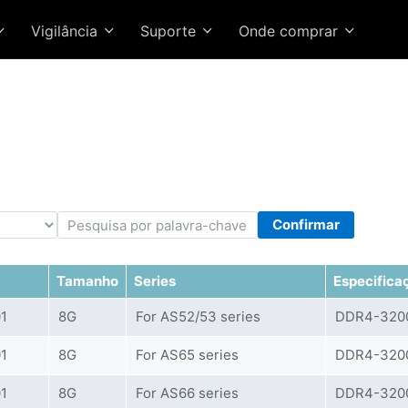
Vigilância
Suporte
Onde comprar
Confirmar
Tamanho
Series
Especifica
1
8G
For AS52/53 series
DDR4-3200
1
8G
For AS65 series
DDR4-3200
1
8G
For AS66 series
DDR4-3200