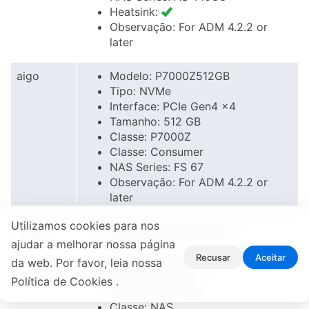
Heatsink:
Observação: For ADM 4.2.2 or
later
aigo
Modelo: P7000Z512GB
Tipo: NVMe
Interface: PCIe Gen4 x4
Tamanho: 512 GB
Classe: P7000Z
Classe: Consumer
NAS Series: FS 67
Observação: For ADM 4.2.2 or
later
Utilizamos cookies para nos
Apacer
Modelo: AP4TPB4480-R
ajudar a melhorar nossa página
Tipo: NVMe
Recusar
Aceitar
Interface: PCIe Gen4 x4
da web. Por favor, leia nossa
Tamanho: 4 TB
Política de Cookies .
Classe: PB4480-R
Classe: NAS