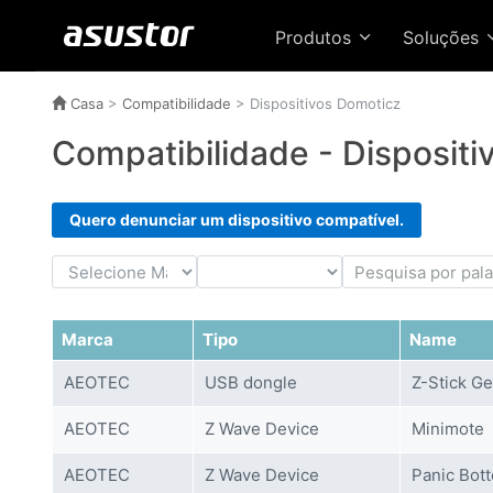
Produtos
Soluções
Casa
>
Compatibilidade
>
Dispositivos Domoticz
Compatibilidade - Disposit
Quero denunciar um dispositivo compatível.
Marca
Tipo
Name
AEOTEC
USB dongle
Z-Stick G
AEOTEC
Z Wave Device
Minimote
AEOTEC
Z Wave Device
Panic Bot