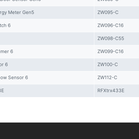
rgy Meter Gen5
ZW095-C
tch 6
ZW096-C16
ZW098-C55
mmer 6
ZW099-C16
or 6
ZW100-C
ow Sensor 6
ZW112-C
3E
RFXtrx433E