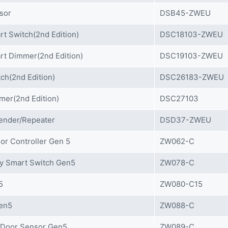
sor
DSB45-ZWEU
t Switch(2nd Edition)
DSC18103-ZWEU
rt Dimmer(2nd Edition)
DSC19103-ZWEU
ch(2nd Edition)
DSC26183-ZWEU
mer(2nd Edition)
DSC27103
ender/Repeater
DSD37-ZWEU
or Controller Gen 5
ZW062-C
y Smart Switch Gen5
ZW078-C
5
ZW080-C15
en5
ZW088-C
 Door Sensor Gen5
ZW089-C