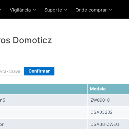
Vigilância
Suporte
Onde comprar
ivos Domoticz
Confirmar
Modelo
en5
ZW090-C
DSA03202
ton
DSA38-ZWEU