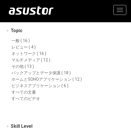
Togg
navig
Topic
一般 ( 16 )
レビュー ( 4 )
ネットワーク ( 16 )
マルチメディア ( 12 )
その他 ( 13 )
バックアップとデータ保護 ( 18 )
ホームとSOHOアプリケーション ( 12 )
ビジネスアプリケーション ( 6 )
すべての文書
すべてのビデオ
Skill Level