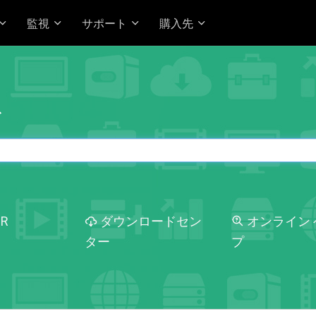
監視
サポート
購入先
ス
OR
ダウンロードセン
オンライン 
ター
プ