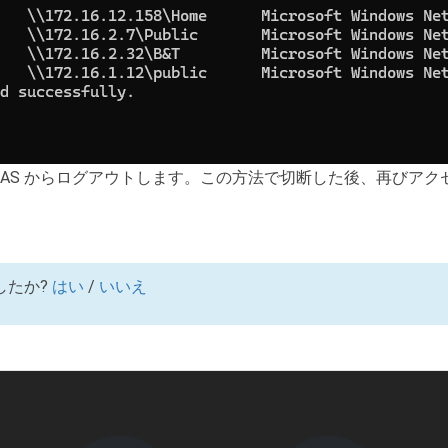
0 から NAS からログアウトします。この方法で切断した後、再び
。
したか?
はい
/
いいえ