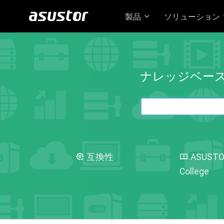
製品
ソリューション
ナレッジベー
互換性
ASUST
College