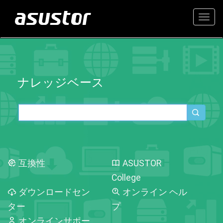
Togg
navig
ナレッジベース
互換性
ASUSTOR
College
ダウンロードセン
オンライン ヘル
ター
プ
オンラインサポー