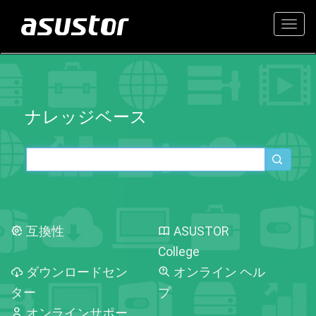
Togg
navig
ナレッジベース
互換性
ASUSTOR
College
ダウンロードセン
オンライン ヘル
ター
プ
オンラインサポー