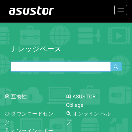
Togg
navig
ナレッジベース
互換性
ASUSTOR
College
ダウンロードセン
オンライン ヘル
ター
プ
オンラインサポー