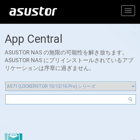
Togg
navig
App Central
ASUSTOR NAS の無限の可能性を解き放ちます。
ASUSTOR NAS にプリインストールされているアプ
リケーションは序章に過ぎません。