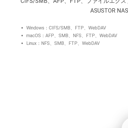
CIFS/SMB、AFP、FTP、ファイルエク
ASUSTOR
Windows：CIFS/SMB、FTP、WebDAV
macOS：AFP、SMB、NFS、FTP、WebDAV
Linux：NFS、SMB、FTP、WebDAV