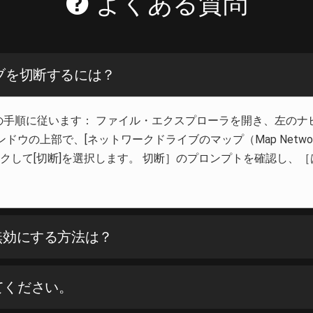
よくある質問
ライブを切断するには？
には、以下の手順に従います： ファイル・エクスプローラを開き、
ウィンドウの上部で、[ネットワークドライブのマップ（Map Netwo
クして[切断]を選択します。 切断］のプロンプトを確認し、［は
または無効にする方法は？
えてください。