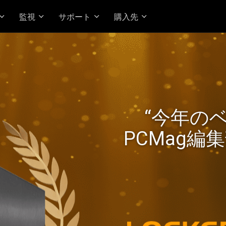
監視
サポート
購入先
kerstor 24R Pro Gen2 が
“今年の
Ryzen パフォーマンスと高
PCMag編
実現！
高価値の2.5G