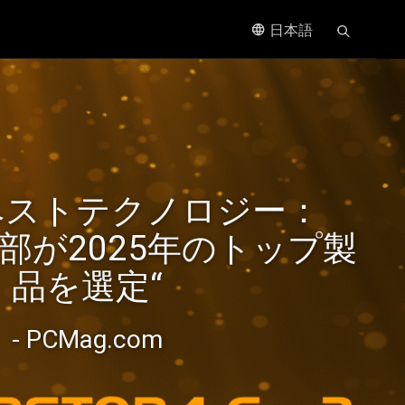
日本語
、進化し
ベストテクノロジー：
速化を
集部が2025年のトップ製
品を選定“
- PCMag.com
bE NAS