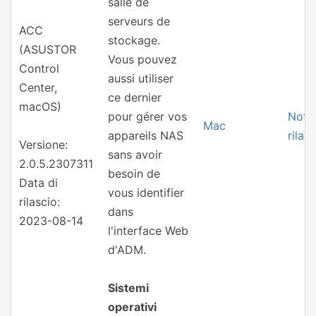
salle de
serveurs de
ACC
stockage.
(ASUSTOR
Vous pouvez
Control
aussi utiliser
Center,
ce dernier
macOS)
pour gérer vos
Note 
Mac
appareils NAS
rilas
Versione:
sans avoir
2.0.5.2307311
besoin de
Data di
vous identifier
rilascio:
dans
2023-08-14
l'interface Web
d'ADM.
Sistemi
operativi