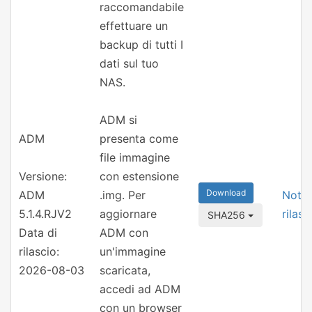
raccomandabile
effettuare un
backup di tutti I
dati sul tuo
NAS.
ADM si
ADM
presenta come
file immagine
Versione:
con estensione
Download
ADM
.img. Per
Note 
5.1.4.RJV2
aggiornare
rilasc
SHA256
Data di
ADM con
rilascio:
un'immagine
2026-08-03
scaricata,
accedi ad ADM
con un browser