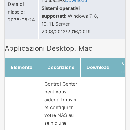
1.0.6.8290.
Download
Data di
Sistemi operativi
rilascio:
supportati:
Windows 7, 8,
2026-06-24
10, 11, Server
2008/2012/2016/2019
Applicazioni Desktop, Mac
Not
Elemento
Descrizione
Download
rila
Control Center
peut vous
aider à trouver
et configurer
votre NAS au
sein d'une