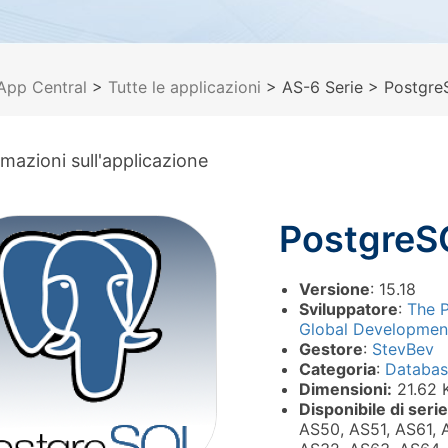
App Central
>
Tutte le applicazioni
> AS-6 Serie
> Postgre
rmazioni sull'applicazione
PostgreS
Versione
: 15.18
Sviluppatore
:
The 
Global Developmen
Gestore
:
StevBev
Categoria
:
Databa
Dimensioni:
21.62 
Disponibile di serie
AS50, AS51, AS61, 