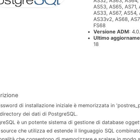
AS32, AS63, AS64,
AS53, AS65, AS71, 
AS33, AS67, AS54, 
AS33v2, AS68, AS72
FS68
Versione ADM
: 4.0
Ultimo aggiorname
18
rizione
ssword di installazione iniziale è memorizzata in 'postres_
 directory dei dati di PostgreSQL.
reSQL è un potente sistema di gestione di database ogget
source che utilizza ed estende il linguaggio SQL combinat
onalità che consentono di memorizzare e scalare in modo si