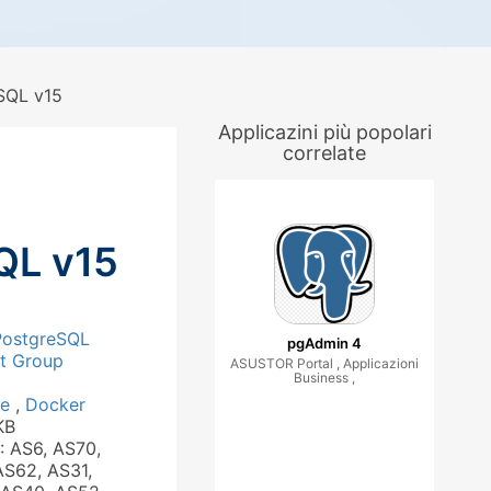
SQL v15
Applicazini più popolari
correlate
QL v15
PostgreSQL
pgAdmin 4
t Group
ASUSTOR Portal , Applicazioni
Business ,
se
,
Docker
KB
: AS6, AS70,
AS62, AS31,