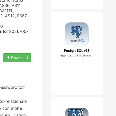
 AS40, AS52,
AS66, AS11,
AS11TL,
, AS12, FS67,
.0
nto
: 2026-05-
PostgreSQL v13
Applicazioni Business ,
Download
password.txt'
to-relazionale
o con molte
curo i carichi