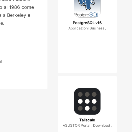
ono al 1986 come
a a Berkeley e
e.
PostgreSQL v16
Applicazioni Business ,
ml
Tailscale
ASUSTOR Portal , Download ,