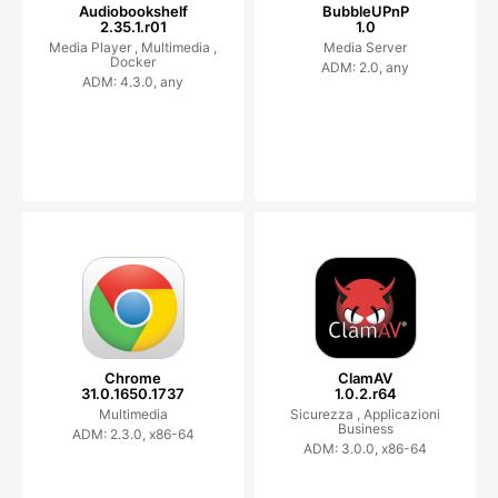
Audiobookshelf
BubbleUPnP
2.35.1.r01
1.0
Media Player ,
Multimedia ,
Media Server
Docker
ADM: 2.0, any
ADM: 4.3.0, any
Chrome
ClamAV
31.0.1650.1737
1.0.2.r64
Multimedia
Sicurezza ,
Applicazioni
Business
ADM: 2.3.0, x86-64
ADM: 3.0.0, x86-64