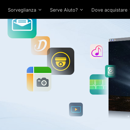
Sorveglianza
Serve Aiuto?
Dove acquistare