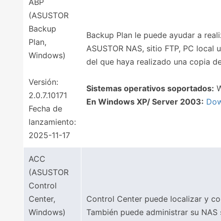
ABP
(ASUSTOR
Backup
Backup Plan le puede ayudar a real
Plan,
ASUSTOR NAS, sitio FTP, PC local u
Windows)
del que haya realizado una copia d
Versión:
Sistemas operativos soportados:
W
2.0.7.10171
En Windows XP/ Server 2003:
Dow
Fecha de
lanzamiento:
2025-11-17
ACC
(ASUSTOR
Control
Center,
Control Center puede localizar y c
Windows)
También puede administrar su NAS s