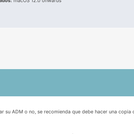
ados:
macOS 12.0 onwards
zar su ADM o no, se recomienda que debe hacer una copia 