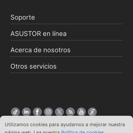
Soporte
ASUSTOR en línea
Acerca de nosotros
Otros servicios
Utilizamos cookies para ayudarnos a mejorar nuestra
Español
página web. Lea nuestra
Política de cookies
.