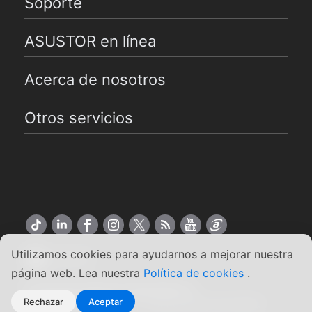
Soporte
ASUSTOR en línea
Acerca de nosotros
Otros servicios
Utilizamos cookies para ayudarnos a mejorar nuestra
Español
página web. Lea nuestra
Política de cookies
.
Copyright ©2026 ASUSTOR Inc.
Rechazar
Aceptar
Condiciones de uso
|
Política de privacidad