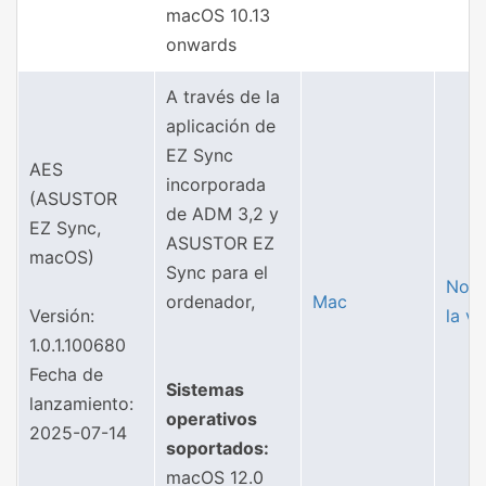
macOS 10.13
onwards
A través de la
aplicación de
EZ Sync
AES
incorporada
(ASUSTOR
de ADM 3,2 y
EZ Sync,
ASUSTOR EZ
macOS)
Sync para el
Nota
ordenador,
Mac
Versión:
la ve
1.0.1.100680
Fecha de
Sistemas
lanzamiento:
operativos
2025-07-14
soportados:
macOS 12.0