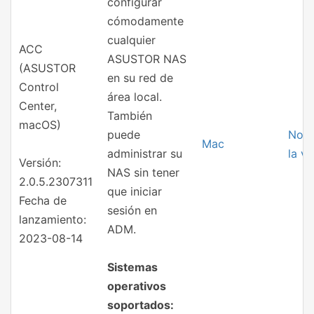
configurar
cómodamente
cualquier
ACC
ASUSTOR NAS
(ASUSTOR
en su red de
Control
área local.
Center,
También
macOS)
puede
Nota
Mac
administrar su
la ve
Versión:
NAS sin tener
2.0.5.2307311
que iniciar
Fecha de
sesión en
lanzamiento:
ADM.
2023-08-14
Sistemas
operativos
soportados: