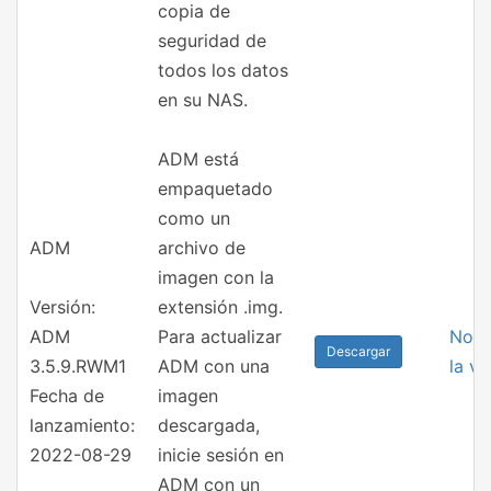
copia de
seguridad de
todos los datos
en su NAS.
ADM está
empaquetado
como un
ADM
archivo de
imagen con la
Versión:
extensión .img.
ADM
Para actualizar
Nota
Descargar
3.5.9.RWM1
ADM con una
la ve
Fecha de
imagen
lanzamiento:
descargada,
2022-08-29
inicie sesión en
ADM con un