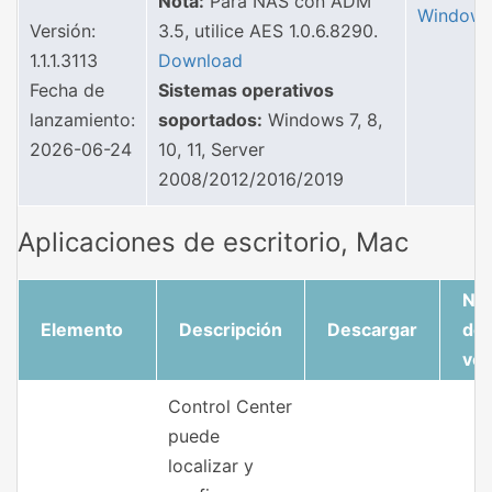
Nota:
Para NAS con ADM
Window
Versión:
3.5, utilice AES 1.0.6.8290.
1.1.1.3113
Download
Fecha de
Sistemas operativos
lanzamiento:
soportados:
Windows 7, 8,
2026-06-24
10, 11, Server
2008/2012/2016/2019
Aplicaciones de escritorio, Mac
No
Elemento
Descripción
Descargar
de 
ver
Control Center
puede
localizar y