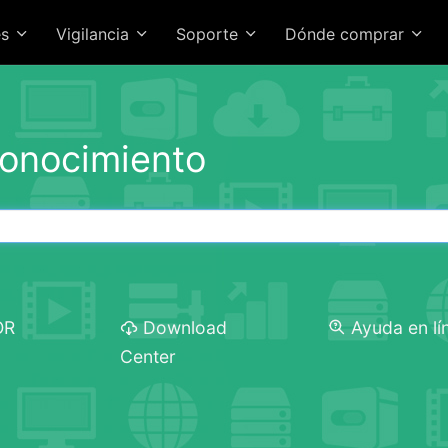
es
Vigilancia
Soporte
Dónde comprar
conocimiento
OR
Download
Ayuda en lí
Center