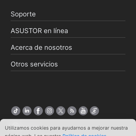
Soporte
ASUSTOR en línea
Acerca de nosotros
Otros servicios
Español
Utilizamos cookies para ayudarnos a mejorar nuestra