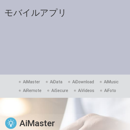
モバイルアプリ
AiMaster
AiData
AiDownload
AiMusic
AiRemote
AiSecure
AiVideos
AiFoto
AiMaster