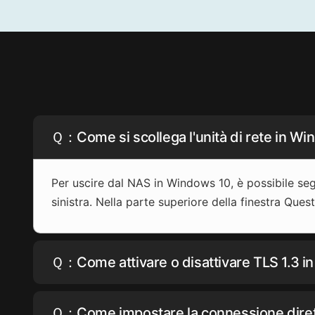
Ｑ：Come si scollega l'unità di rete in W
Per uscire dal NAS in Windows 10, è possibile seg
sinistra. Nella parte superiore della finestra Ques
Ｑ：Come attivare o disattivare TLS 1.3 
Ｑ：Come impostare la connessione diretta