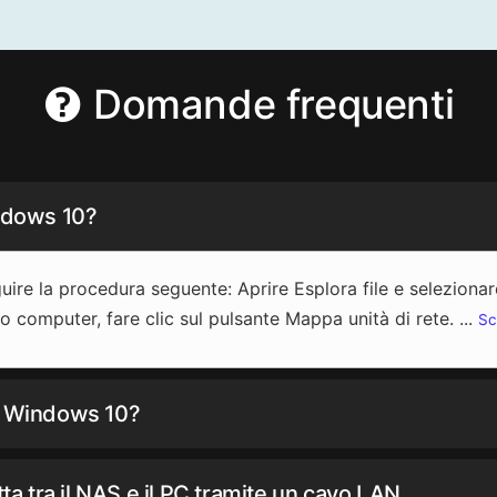
Domande frequenti
indows 10?
uire la procedura seguente: Aprire Esplora file e selezion
to computer, fare clic sul pulsante Mappa unità di rete. ...
Sc
in Windows 10?
 tra il NAS e il PC tramite un cavo LAN