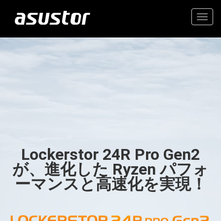
Togg
navig
“今年のベストテクノロ
高価値の2.5GbE NAS
ジー：PCMag編集部が
2025年のトップ製品を
家庭とオフィスのための信
選定“
頼できるストレージ
Lockerstor 24R Pro Gen2
- PCMag.com
が、進化した Ryzen パフォ
ーマンスと高速化を実現！