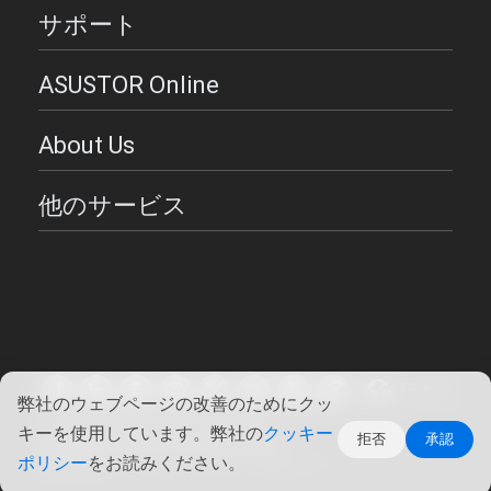
サポート
ASUSTOR Online
About Us
他のサービス
日本語
弊社のウェブページの改善のためにクッ
キーを使用しています。弊社の
クッキー
Copyright ©2026 ASUSTOR Inc.
拒否
承認
使用条件
|
プライバシー・ポリシー
ポリシー
をお読みください。