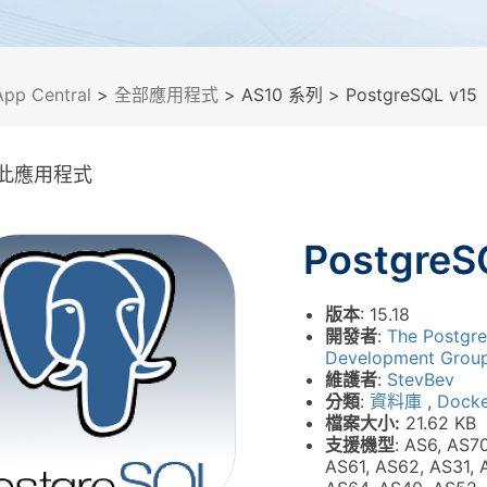
App Central
>
全部應用程式
> AS10 系列
> PostgreSQL v15
此應用程式
PostgreS
版本
: 15.18
開發者
:
The Postgr
Development Grou
維護者
:
StevBev
分類
:
資料庫
,
Docke
檔案大小:
21.62 KB
支援機型
: AS6, AS7
AS61, AS62, AS31, 