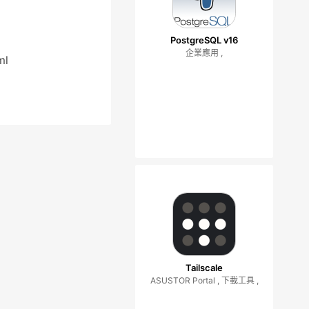
PostgreSQL v16
企業應用 ,
ml
Tailscale
ASUSTOR Portal , 下載工具 ,