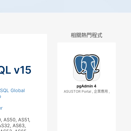
相關熱門程式
QL v15
pgAdmin 4
eSQL Global
ASUSTOR Portal , 企業應用 ,
p
r
0, AS50, AS51,
AS32, AS63,