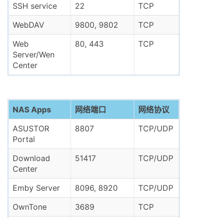
SSH service
22
TCP
WebDAV
9800, 9802
TCP
Web
80, 443
TCP
Server/Wen
Center
NAS Apps
网络端口
网络协议
ASUSTOR
8807
TCP/UDP
Portal
Download
51417
TCP/UDP
Center
Emby Server
8096, 8920
TCP/UDP
OwnTone
3689
TCP