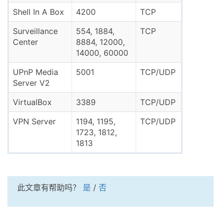
Shell In A Box
4200
TCP
Surveillance
554, 1884,
TCP
Center
8884, 12000,
14000, 60000
UPnP Media
5001
TCP/UDP
Server V2
VirtualBox
3389
TCP/UDP
VPN Server
1194, 1195,
TCP/UDP
1723, 1812,
1813
此文章有帮助吗？
是
/
否