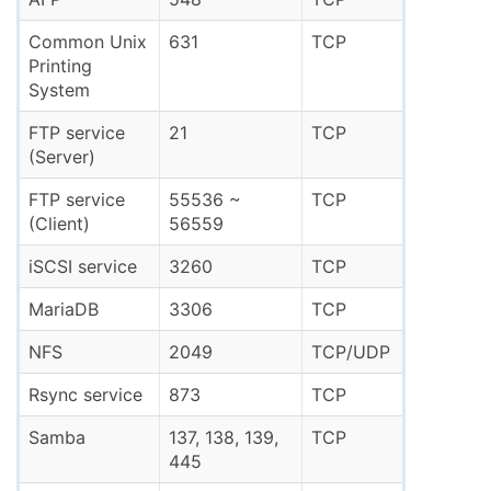
Common Unix
631
TCP
Printing
System
FTP service
21
TCP
(Server)
FTP service
55536 ~
TCP
(Client)
56559
iSCSI service
3260
TCP
MariaDB
3306
TCP
NFS
2049
TCP/UDP
Rsync service
873
TCP
Samba
137, 138, 139,
TCP
445