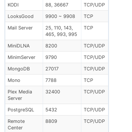
KODI
88, 36667
TCP/UDP
LooksGood
9900 ~ 9908
TCP
Mail Server
25, 110, 143,
TCP
465, 993, 995
MiniDLNA
8200
TCP/UDP
MinimServer
9790
TCP/UDP
MongoDB
27017
TCP/UDP
Mono
7788
TCP
Plex Media
32400
TCP/UDP
Server
PostgreSQL
5432
TCP/UDP
Remote
8809
TCP/UDP
Center