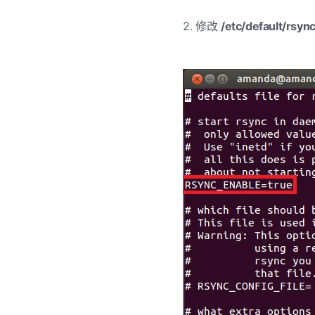
2. 修改
/etc/default/rsyn