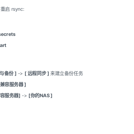
并重启
rsync:
ecrets
art
与备份
]
->
[
远程同步
]
来建立备份任务
兼容服务器
]
容服务器]
->
[
你的
NAS ]