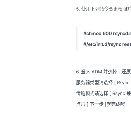
5. 使用下列指令变更权限
#chmod 600 rsyncd.s
#/etc/init.d/rsync rest
6. 登入
ADM
并选择
[
还原
服务器类型请选择
[ Rsync
传输模式请选择
[ Rsync
兼
点击
[
下一步
]
就完成啰