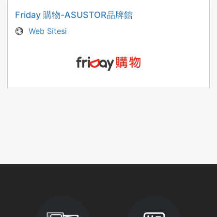
Friday 購物-ASUSTOR品牌館
Web Sitesi