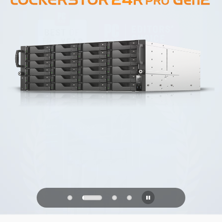
PQC Ready
Geleceğin Kuantum Saldırılarına Karşı
Savunma