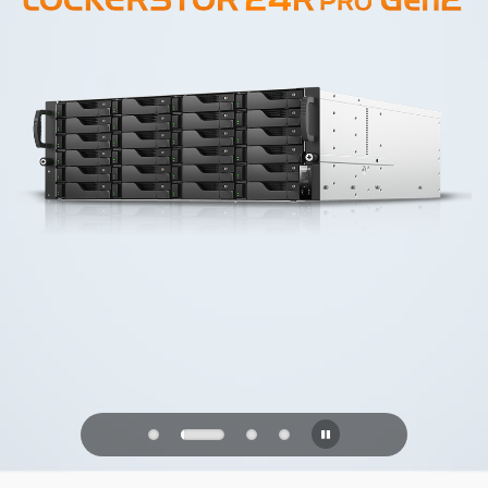
PQC Ready
Geleceğin Kuantum Saldırılarına Karşı
Savunma