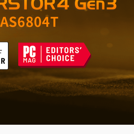
çin Güvenilir Depolama
şı Savunma