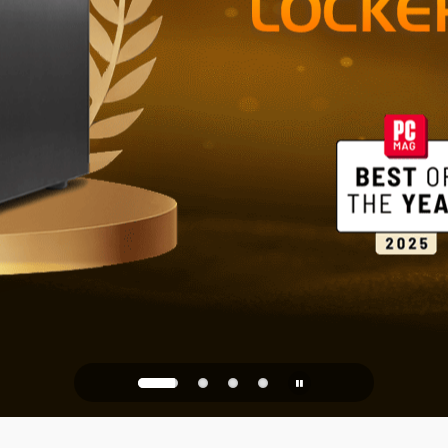
Ev ve Ofis İ
PQC Ready
 Kuantum Saldırılarına Kar