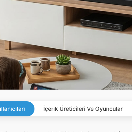
llanıcıları
İçerik Üreticileri Ve Oyuncular