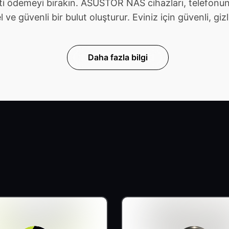
ti ödemeyi bırakın. ASUSTOR NAS cihazları, telefonunu
güvenli bir bulut oluşturur. Eviniz için güvenli, gizli v
Daha fazla bilgi