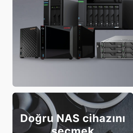
Doğru NAS cihazını
seçmek