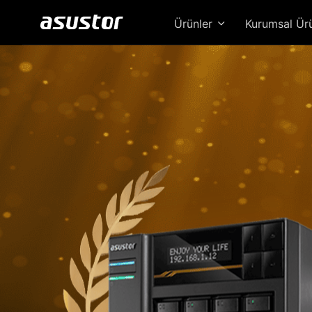
Ürünler
Kurumsal Ür
Loc
Güc