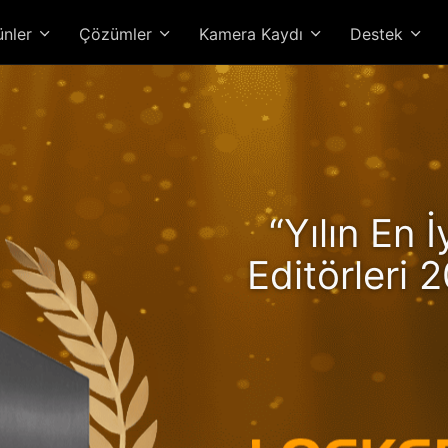
ünler
Çözümler
Kamera Kaydı
Destek
kerstor 24R Pro Gen2, R
“Yılın En 
üyle Artan Performans ve 
Editörleri 2
Yüksek Perf