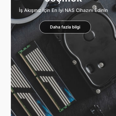
İş Akışınız İçin En İyi NAS Cihazını Edinin
Daha fazla bilgi