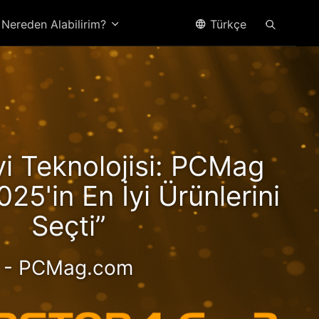
Nereden Alabilirim?
Türkçe
yzen
İyi Teknolojisi: PCMag
Hız!
025'in En İyi Ürünlerini
Seçti”
- PCMag.com
ormanslı 2,5 GbE NAS