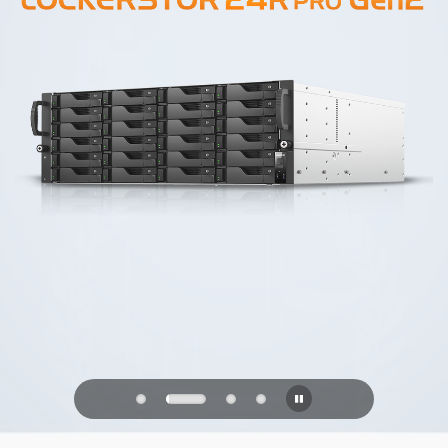
PQC Ready
Geleceğin Kuantum Saldırılarına Karşı
Savunma