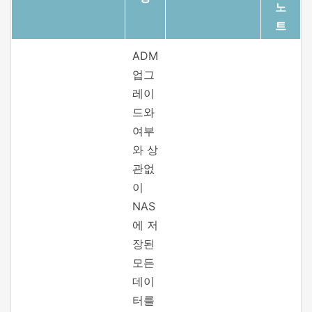
노
트
ADM
업그
레이
드와
여부
와 상
관없
이
NAS
에 저
장된
모든
데이
터를