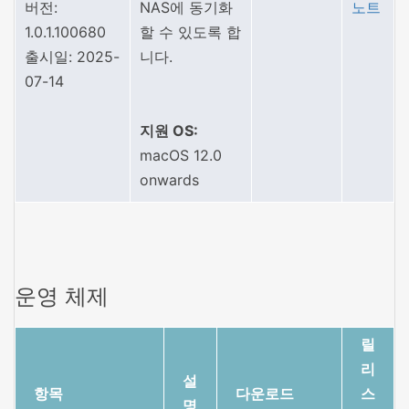
버전:
NAS에 동기화
노트
1.0.1.100680
할 수 있도록 합
출시일: 2025-
니다.
07-14
지원 OS:
macOS 12.0
onwards
운영 체제
릴
리
설
항목
다운로드
스
명