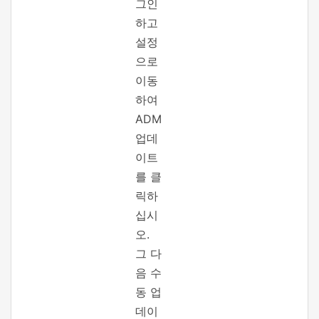
그인
하고
설정
으로
이동
하여
ADM
업데
이트
를 클
릭하
십시
오.
그 다
음 수
동 업
데이