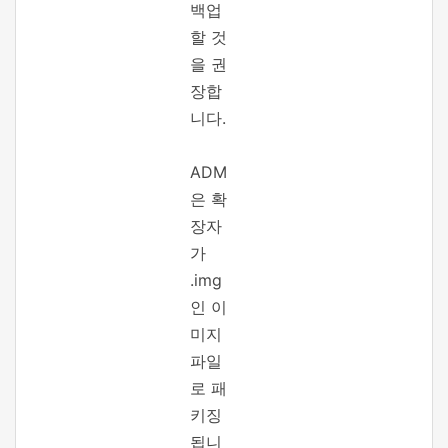
백업
할 것
을 권
장합
니다.
ADM
은 확
장자
가
.img
인 이
미지
파일
로 패
키징
됩니