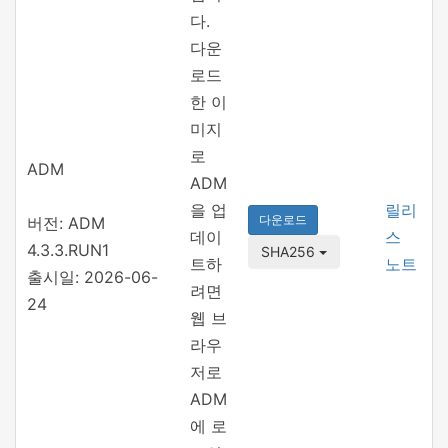
다.
다운
로드
한 이
미지
로
ADM
ADM
을 업
릴리
다운로드
버전: ADM
데이
스
4.3.3.RUN1
SHA256
트하
노트
출시일: 2026-06-
려면
24
웹 브
라우
저로
ADM
에 로