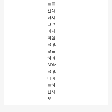
트를
선택
하시
고 이
미지
파일
을 업
로드
하여
ADM
을 업
데이
트하
십시
오.