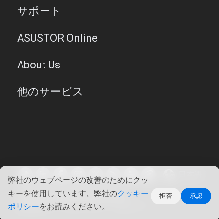
サポート
ASUSTOR Online
About Us
他のサービス
日本語
弊社のウェブページの改善のためにクッ
キーを使用しています。弊社の
クッキー
Copyright ©2026 ASUSTOR Inc.
拒否
承認
使用条件
|
プライバシー・ポリシー
ポリシー
をお読みください。