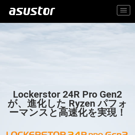
Togg
navig
“今年のベストテクノロ
高価値の2.5GbE NAS
ジー：PCMag編集部が
2025年のトップ製品を
家庭とオフィスのための信
選定“
頼できるストレージ
Lockerstor 24R Pro Gen2
- PCMag.com
が、進化した Ryzen パフォ
ーマンスと高速化を実現！